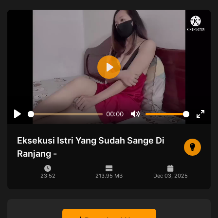
Play
00:00
Play
Mute
Ente
full
Eksekusi Istri Yang Sudah Sange Di
Ranjang -
23:52
213.95 MB
Dec 03, 2025