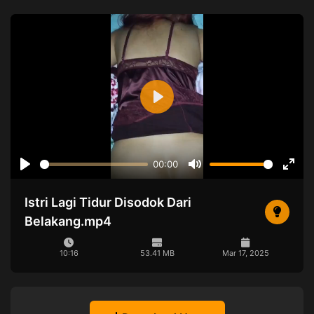
Play
00:00
Play
Mute
Ente
full
Istri Lagi Tidur Disodok Dari
Belakang.mp4
10:16
53.41 MB
Mar 17, 2025